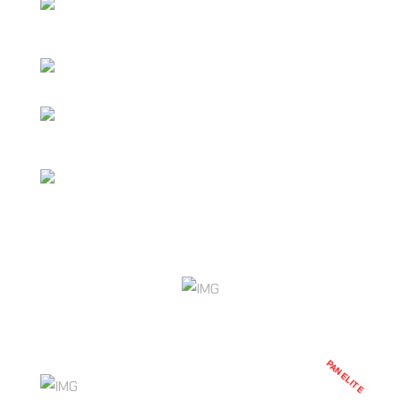
ESTRATEGIA DE MARKETING DIGITAL
PERSONALIZADA.
PÁGINA WEB PROFESIONAL DE REGALO
AUDITORÍA MENSUAL DE REDES SOCIALES
CON PLAN DE MEJORAS.
SOPORTE PRIORITARIO VÍA WHATSAPP
EMPECEMOS
PAN ELITE