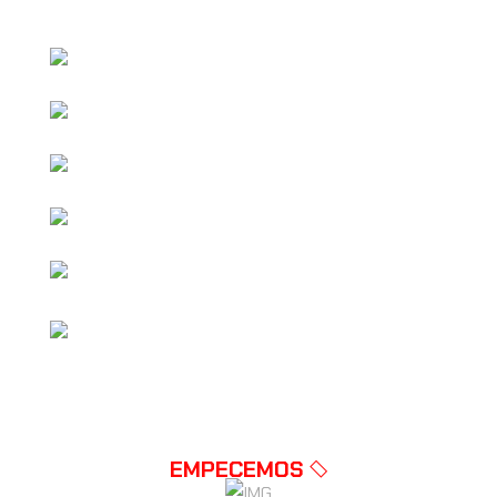
08 POSTS MENSUALES
10 HISTORIAS MENSUALES.
3 REELS MENSUALES.
REPORTE MENSUAL DE RENDIMIENTO.
SOPORTE BÁSICO VÍA WHATSAPP.
CREACIÓN Y CONFIGURACIÓN DE GOOGLE
MAPS
EMPECEMOS