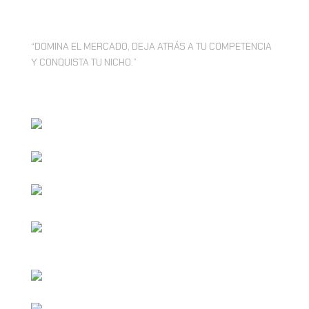
S/. 1600
“DOMINA EL MERCADO, DEJA ATRÁS A TU COMPETENCIA
Y CONQUISTA TU NICHO.”
24 POSTS MENSUALES.
35 HISTORIAS MENSUALES.
14 REELS MENSUALES
ESTRATEGIA DE MARKETING AVANZADO
PERSPNALIZADA
AUDITORÍA QUINCENAL .