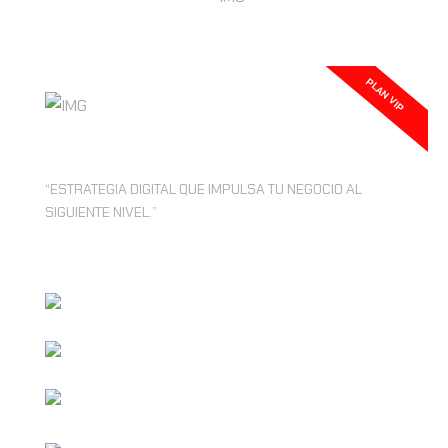
PLAN VIP
S/. 980
“ESTRATEGIA DIGITAL QUE IMPULSA TU NEGOCIO AL
SIGUIENTE NIVEL.”
16 POSTS MENSUALES.
24 HISTORIAS MENSUALES.
8 REELS MENSUALES